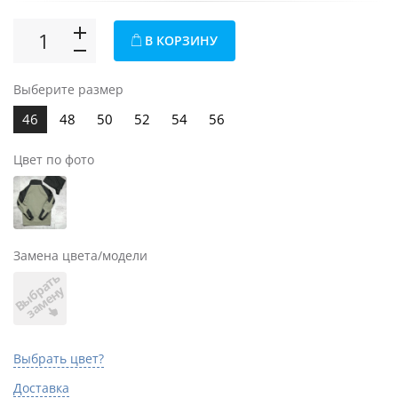
В КОРЗИНУ
Выберите размер
46
48
50
52
54
56
Цвет по фото
Замена цвета/модели
В
ы
б
а
т
ь
з
а
м
е
н
р
у
Выбрать цвет?
Доставка