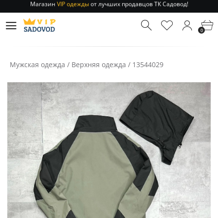
Отправление заказа 1-3 дня
по РФ и МСК!
Магазин
VIP одежды
от лучших продавцов ТК Садовод!
0
Отправление заказа 1-3 дня
по РФ и МСК!
Мужская одежда
/
Верхняя одежда
/
13544029