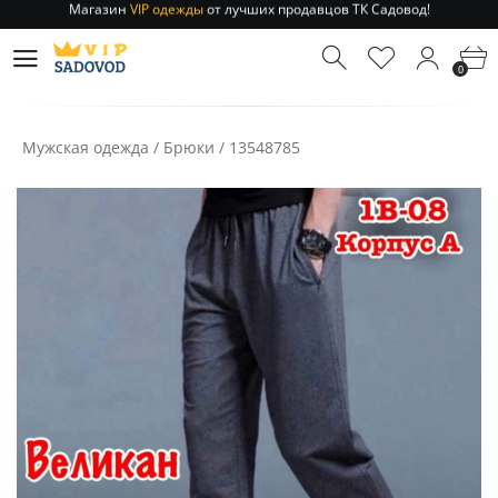
Отправление заказа 1-3 дня
по РФ и МСК!
Магазин
VIP одежды
от лучших продавцов ТК Садовод!
0
Отправление заказа 1-3 дня
по РФ и МСК!
Мужская одежда
/
Брюки
/
13548785