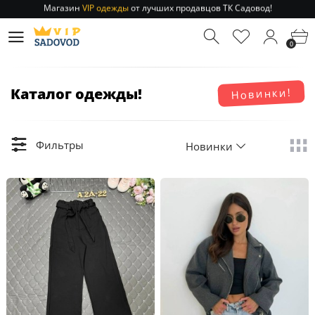
Отправление заказа 1-3 дня
по РФ и МСК!
Магазин
VIP одежды
от лучших продавцов ТК Садовод!
0
Отправление заказа 1-3 дня
по РФ и МСК!
Каталог одежды!
Новинки!
Фильтры
Новинки