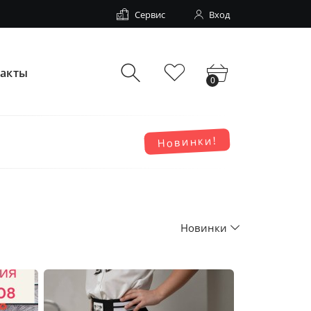
Сервис
Вход
такты
0
Новинки!
Новинки