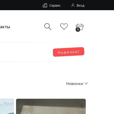
Сервис
Вход
такты
0
Новинки!
Новинки