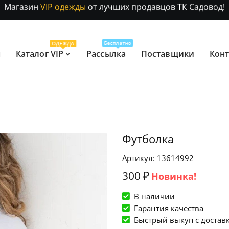
Отправление заказа 1-3 дня
по РФ и МСК!
Магазин
VIP одежды
от лучших продавцов ТК Садовод!
Бесплатно
ОДЕЖДА
Отправление заказа 1-3 дня
по РФ и МСК!
н
Каталог VIP
Рассылка
Поставщики
Кон
та
Контакты
Sadovod VIP
маем оплату переводом на
ТК Садовод
 МИР, СберБанк или СБП.
Telegram и WhatsApp
Без выходных
6:00–18:00
совки
Футболка
Артикул: 13614992
300 ₽
Новинка!
В наличии
Гарантия качества
Быстрый выкуп c достав