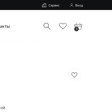
Сервис
Вход
такты
0
кой