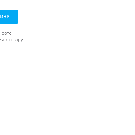
ЗИНУ
а фото
и к товару