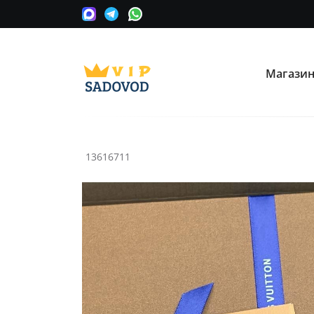
Магази
О нас
Опла
Мы сотрудничаем с оптовыми
Прини
поставщиками вещевых рынков в
карту
Москве.
13616711
Часто ищут:
Nike
Крос
Информация
Условия покупки
Как сделать заказ
Рассчитать доставку
Доставка и возврат