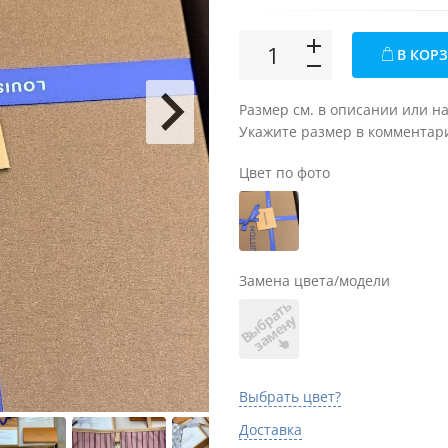
В КОР
Размер см. в описании или н
Укажите размер в комментари
Цвет по фото
Замена цвета/модели
В
ы
б
а
т
ь
з
а
м
е
н
р
у
Выбрать цвет?
Доставка