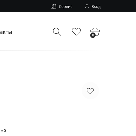
Сервис
Вход
такты
0
кой