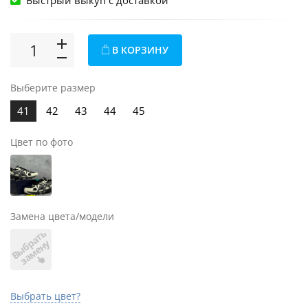
Быстрый выкуп c доставкой
В КОРЗИНУ
Выберите размер
41
42
43
44
45
Цвет по фото
Замена цвета/модели
В
ы
б
а
т
ь
з
а
м
е
н
р
у
Выбрать цвет?