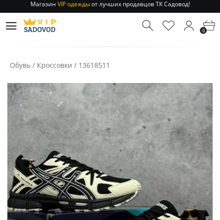
Отправление заказа 1-3 дня
по РФ и МСК!
Магазин
VIP одежды
от лучших продавцов ТК Садовод!
0
Отправление заказа 1-3 дня
по РФ и МСК!
Обувь
/
Кроссовки
/
13618511