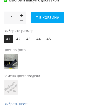
Быстрый выкуп c доставкой
В КОРЗИНУ
Выберите размер
41
42
43
44
45
Цвет по фото
Замена цвета/модели
В
ы
б
а
т
ь
з
а
м
е
н
р
у
Выбрать цвет?