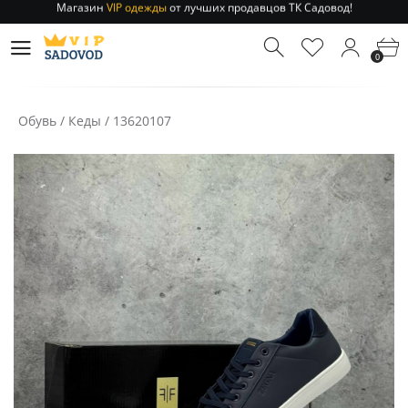
Отправление заказа 1-3 дня
по РФ и МСК!
Магазин
VIP одежды
от лучших продавцов ТК Садовод!
0
Отправление заказа 1-3 дня
по РФ и МСК!
Обувь
/
Кеды
/
13620107