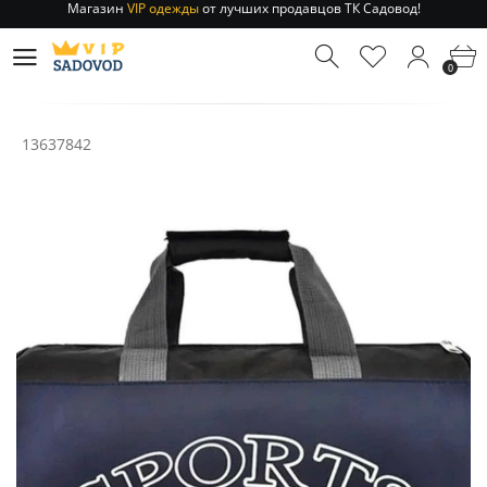
Отправление заказа 1-3 дня
по РФ и МСК!
Магазин
VIP одежды
от лучших продавцов ТК Садовод!
0
Отправление заказа 1-3 дня
по РФ и МСК!
13637842