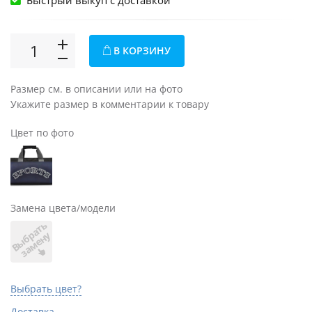
Быстрый выкуп c доставкой
В КОРЗИНУ
Размер см. в описании или на фото
Укажите размер в комментарии к товару
Цвет по фото
Замена цвета/модели
В
ы
б
а
т
ь
з
а
м
е
н
р
у
Выбрать цвет?
Доставка