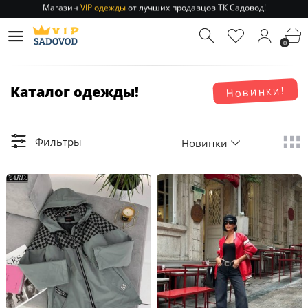
Отправление заказа 1-3 дня
по РФ и МСК!
Магазин
VIP одежды
от лучших продавцов ТК Садовод!
0
Отправление заказа 1-3 дня
по РФ и МСК!
Каталог одежды!
Новинки!
Фильтры
Новинки