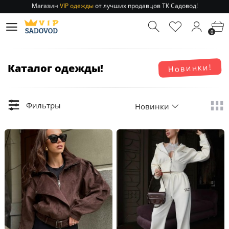
Отправление заказа 1-3 дня
по РФ и МСК!
Магазин
VIP одежды
от лучших продавцов ТК Садовод!
0
Отправление заказа 1-3 дня
по РФ и МСК!
Каталог одежды!
Новинки!
Фильтры
Новинки