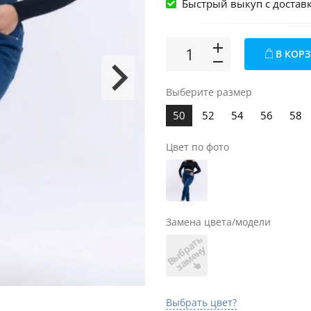
Быстрый выкуп c достав
В КОР
Выберите размер
50
52
54
56
58
Цвет по фото
Замена цвета/модели
В
ы
б
а
т
ь
з
а
м
е
н
р
у
Выбрать цвет?