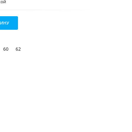
кой
ЗИНУ
60
62