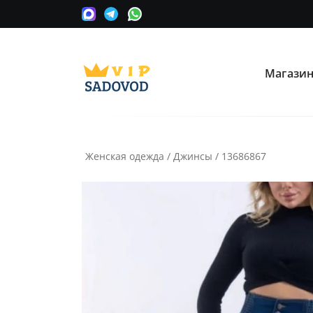
Магази
О нас
Опла
Мы сотрудничаем с оптовыми
Прини
поставщиками вещевых рынков в
карту
Москве.
Женская одежда
/
Джинсы
/
13686867
Часто ищут:
Nike
Крос
Информация
Условия покупки
Как сделать заказ
Рассчитать доставку
Доставка и возврат