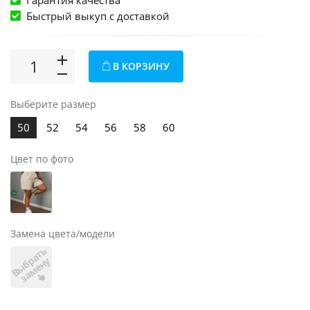
Гарантия качества
Быстрый выкуп c доставкой
В КОРЗИНУ
Выберите размер
50
52
54
56
58
60
Цвет по фото
Замена цвета/модели
В
ы
б
а
т
ь
з
а
м
е
н
р
у