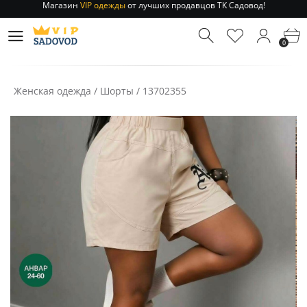
Отправление заказа 1-3 дня
по РФ и МСК!
Магазин
VIP одежды
от лучших продавцов ТК Садовод!
0
Отправление заказа 1-3 дня
по РФ и МСК!
Женская одежда
/
Шорты
/
13702355