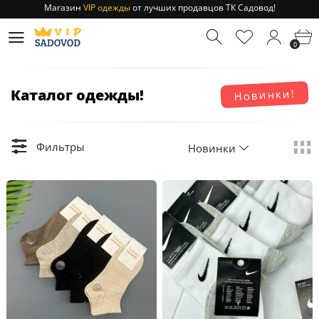
Отправление заказа 1-3 дня
по РФ и МСК!
Магазин
VIP одежды
от лучших продавцов ТК Садовод!
0
Отправление заказа 1-3 дня
по РФ и МСК!
Каталог одежды!
Новинки!
Фильтры
Новинки