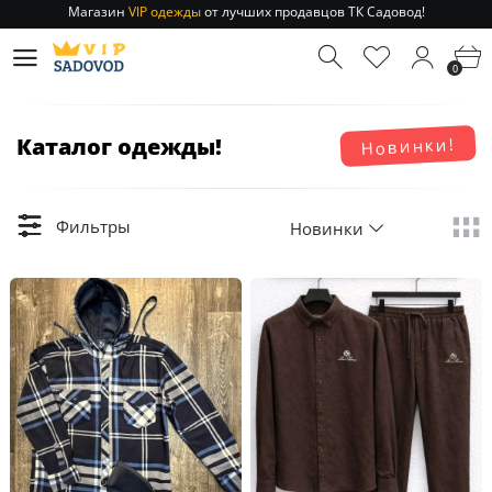
Отправление заказа 1-3 дня
по РФ и МСК!
Магазин
VIP одежды
от лучших продавцов ТК Садовод!
0
Отправление заказа 1-3 дня
по РФ и МСК!
Каталог одежды!
Новинки!
Фильтры
Новинки