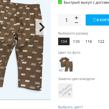
Быстрый выкуп c достав
В КОР
Выберите размер
104
110
116
122
Цвет по фото
Замена цвета/модели
В
ы
б
а
т
ь
з
а
м
е
н
р
у
Выбрать цвет?