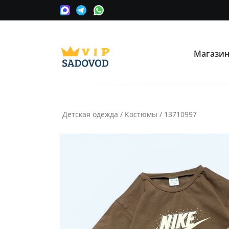
Магази
О нас
Опла
Мы сотрудничаем с оптовыми
Прини
поставщиками вещевых рынков в
карту
Москве.
Детская одежда
/
Костюмы
/
13710997
Часто ищут:
Nike
Крос
Информация
Условия покупки
Как сделать заказ
Рассчитать доставку
Доставка и возврат