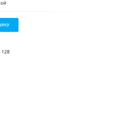
кой
ЗИНУ
128