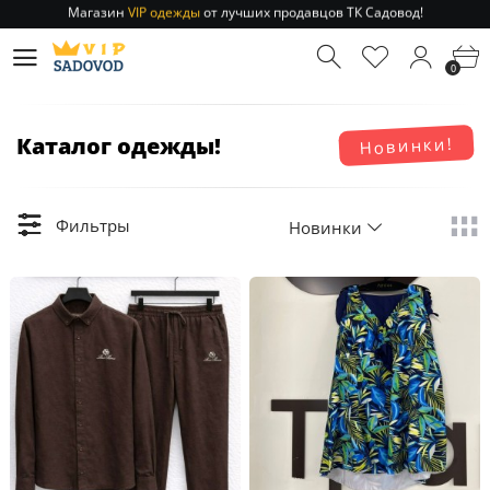
Отправление заказа 1-3 дня
по РФ и МСК!
Магазин
VIP одежды
от лучших продавцов ТК Садовод!
0
Отправление заказа 1-3 дня
по РФ и МСК!
Каталог одежды!
Новинки!
Фильтры
Новинки