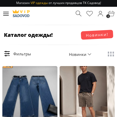
Отправление заказа 1-3 дня
по РФ и МСК!
Магазин
VIP одежды
от лучших продавцов ТК Садовод!
0
Отправление заказа 1-3 дня
по РФ и МСК!
Каталог одежды!
Новинки!
Фильтры
Новинки