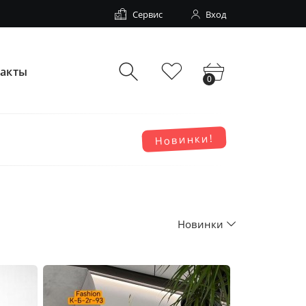
Сервис
Вход
такты
0
Новинки!
Новинки