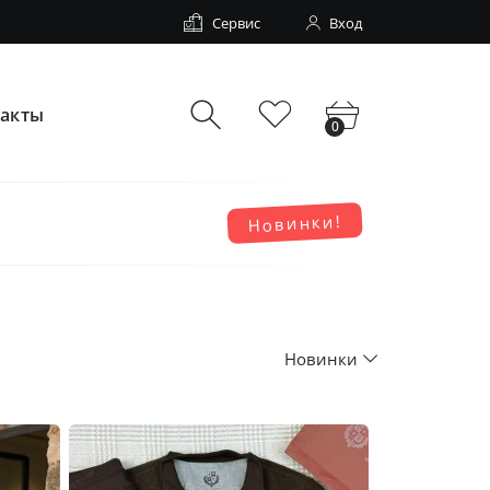
Сервис
Вход
такты
0
Новинки!
Новинки