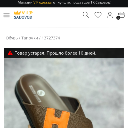
Отправление заказа 1-3 дня
по РФ и МСК!
Магазин
VIP одежды
от лучших продавцов ТК Садовод!
0
Отправление заказа 1-3 дня
по РФ и МСК!
Обувь
/
Тапочки
/
13727374
Товар устарел. Прошло более 10 дней.