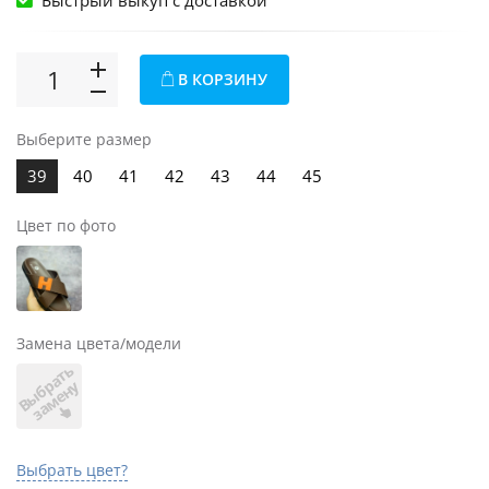
Быстрый выкуп c доставкой
В КОРЗИНУ
Выберите размер
39
40
41
42
43
44
45
Цвет по фото
Замена цвета/модели
В
ы
б
а
т
ь
з
а
м
е
н
р
у
Выбрать цвет?