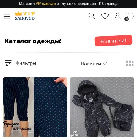
Отправление заказа 1-3 дня
по РФ и МСК!
Магазин
VIP одежды
от лучших продавцов ТК Садовод!
0
Отправление заказа 1-3 дня
по РФ и МСК!
Каталог одежды!
Новинки!
Фильтры
Новинки