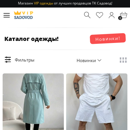
Отправление заказа 1-3 дня
по РФ и МСК!
Магазин
VIP одежды
от лучших продавцов ТК Садовод!
0
Отправление заказа 1-3 дня
по РФ и МСК!
Каталог одежды!
Новинки!
Фильтры
Новинки