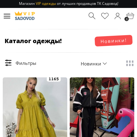
Отправление заказа 1-3 дня
по РФ и МСК!
Магазин
VIP одежды
от лучших продавцов ТК Садовод!
0
Отправление заказа 1-3 дня
по РФ и МСК!
Каталог одежды!
Новинки!
Фильтры
Новинки