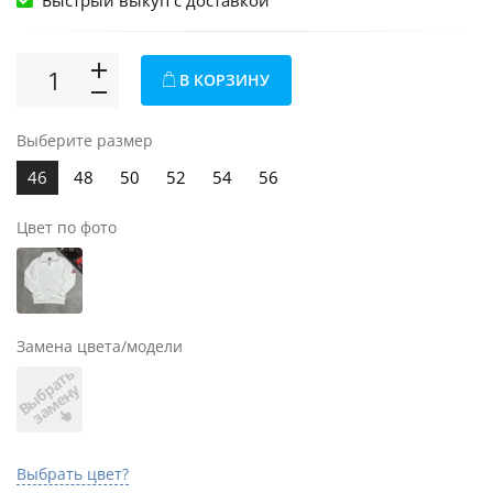
Быстрый выкуп c доставкой
В КОРЗИНУ
Выберите размер
46
48
50
52
54
56
Цвет по фото
Замена цвета/модели
В
ы
б
а
т
ь
з
а
м
е
н
р
у
Выбрать цвет?