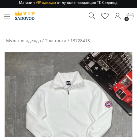
Отправление заказа 1-3 дня
по РФ и МСК!
Магазин
VIP одежды
от лучших продавцов ТК Садовод!
0
Отправление заказа 1-3 дня
по РФ и МСК!
Мужская одежда
/
Толстовки
/
13728418