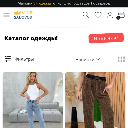
Отправление заказа 1-3 дня
по РФ и МСК!
Магазин
VIP одежды
от лучших продавцов ТК Садовод!
0
Отправление заказа 1-3 дня
по РФ и МСК!
Каталог одежды!
Новинки!
Фильтры
Новинки