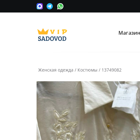
Магази
О нас
Опла
Мы сотрудничаем с оптовыми
Прини
поставщиками вещевых рынков в
карту
Москве.
Женская одежда
/
Костюмы
/
13749082
Часто ищут:
Nike
Крос
Информация
Условия покупки
Как сделать заказ
Рассчитать доставку
Доставка и возврат