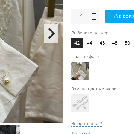
В КОР
Выберите размер
42
44
46
48
50
Цвет по фото
Замена цвета/модели
В
ы
б
а
т
ь
з
а
м
е
н
р
у
Выбрать цвет?
Доставка