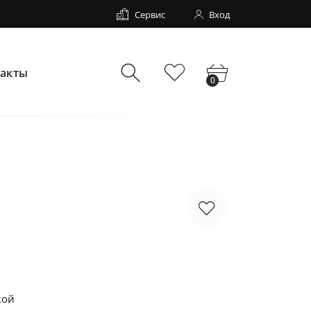
Сервис
Вход
такты
0
кой