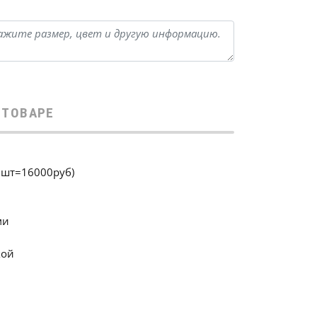
 ТОВАРЕ
 5шт=16000руб)
ми
кой