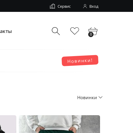
Сервис
Вход
такты
0
Новинки!
Новинки