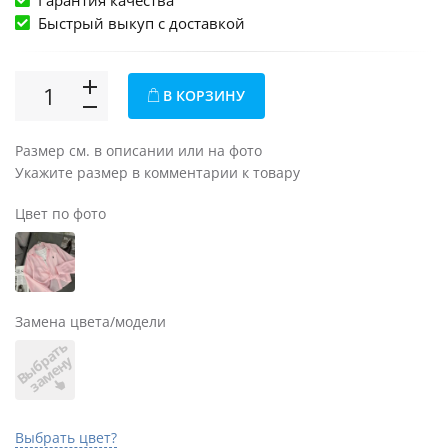
Гарантия качества
Быстрый выкуп c доставкой
В КОРЗИНУ
Размер см. в описании или на фото
Укажите размер в комментарии к товару
Цвет по фото
Замена цвета/модели
В
ы
б
а
т
ь
з
а
м
е
н
р
у
Выбрать цвет?