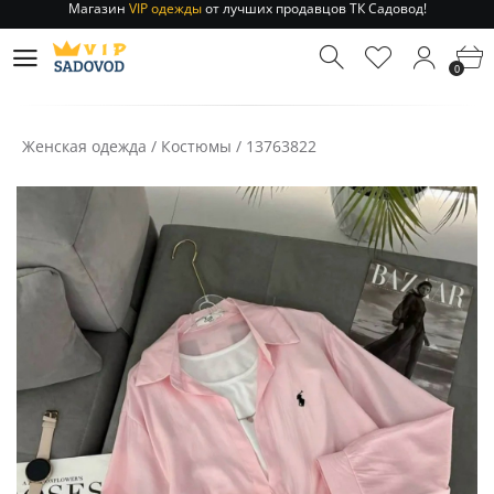
Отправление заказа 1-3 дня
по РФ и МСК!
Магазин
VIP одежды
от лучших продавцов ТК Садовод!
0
Отправление заказа 1-3 дня
по РФ и МСК!
Женская одежда
/
Костюмы
/
13763822