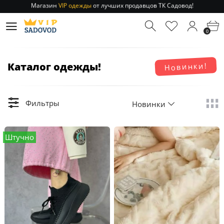
Отправление заказа 1-3 дня
по РФ и МСК!
Магазин
VIP одежды
от лучших продавцов ТК Садовод!
0
Отправление заказа 1-3 дня
по РФ и МСК!
Каталог одежды!
Новинки!
Фильтры
Новинки
Штучно