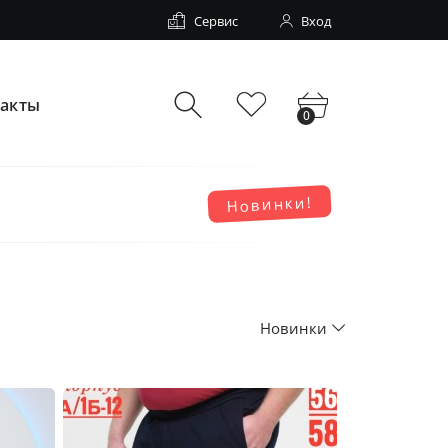
Сервис
Вход
такты
0
Новинки!
Новинки