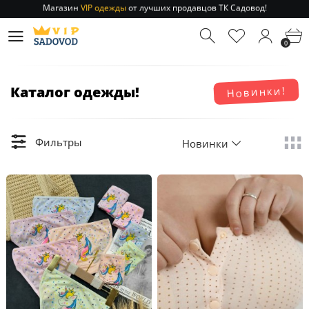
Отправление заказа 1-3 дня
по РФ и МСК!
Магазин
VIP одежды
от лучших продавцов ТК Садовод!
0
Отправление заказа 1-3 дня
по РФ и МСК!
Каталог одежды!
Новинки!
Фильтры
Новинки