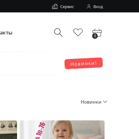
Сервис
Вход
такты
0
Новинки!
Новинки