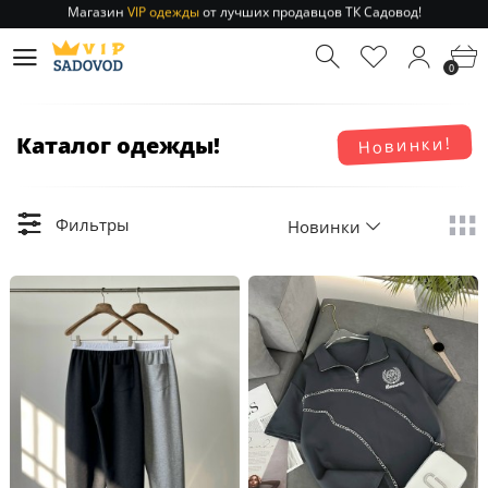
Отправление заказа 1-3 дня
по РФ и МСК!
Магазин
VIP одежды
от лучших продавцов ТК Садовод!
0
Отправление заказа 1-3 дня
по РФ и МСК!
Каталог одежды!
Новинки!
Фильтры
Новинки