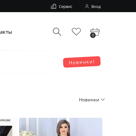
Сервис
Вход
такты
0
Новинки!
Новинки