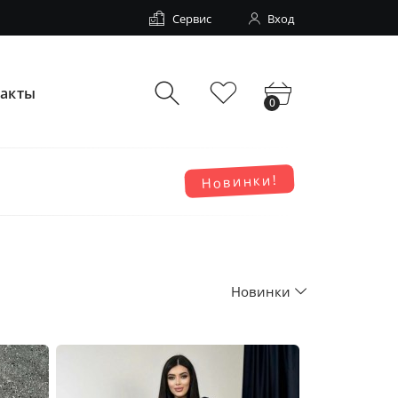
Сервис
Вход
такты
0
Новинки!
Новинки