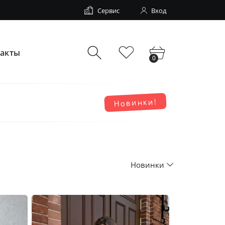
Сервис
Вход
такты
0
Новинки!
Новинки