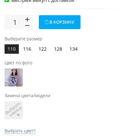
Быстрый выкуп c доставкой
В КОРЗИНУ
Выберите размер
110
116
122
128
134
Цвет по фото
Замена цвета/модели
В
ы
б
а
т
ь
з
а
м
е
н
р
у
Выбрать цвет?