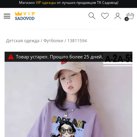
Отправление заказа 1-3 дня
по РФ и МСК!
Магазин
VIP одежды
от лучших продавцов ТК Садовод!
0
Отправление заказа 1-3 дня
по РФ и МСК!
Детская одежда
/
Футболки
/
13811594
Товар устарел. Прошло более 25 дней.