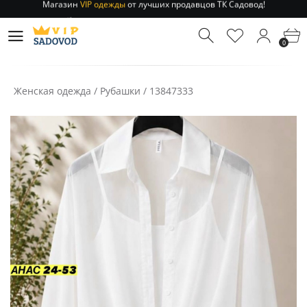
Отправление заказа 1-3 дня
по РФ и МСК!
Магазин
VIP одежды
от лучших продавцов ТК Садовод!
0
Отправление заказа 1-3 дня
по РФ и МСК!
Женская одежда
/
Рубашки
/
13847333