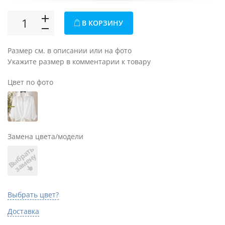
В КОРЗИНУ
Размер см. в описании или на фото
Укажите размер в комментарии к товару
Цвет по фото
Замена цвета/модели
В
ы
б
а
т
ь
з
а
м
е
н
р
у
Выбрать цвет?
Доставка