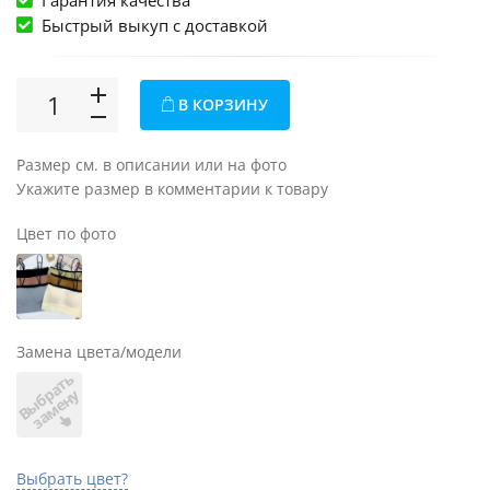
Гарантия качества
Быстрый выкуп c доставкой
В КОРЗИНУ
Размер см. в описании или на фото
Укажите размер в комментарии к товару
Цвет по фото
Замена цвета/модели
В
ы
б
а
т
ь
з
а
м
е
н
р
у
Выбрать цвет?