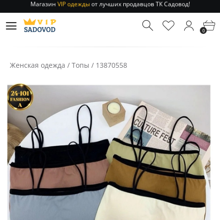
Отправление заказа 1-3 дня
по РФ и МСК!
Магазин
VIP одежды
от лучших продавцов ТК Садовод!
0
Отправление заказа 1-3 дня
по РФ и МСК!
Женская одежда
/
Топы
/
13870558