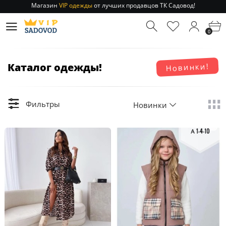
Отправление заказа 1-3 дня
по РФ и МСК!
Магазин
VIP одежды
от лучших продавцов ТК Садовод!
0
Отправление заказа 1-3 дня
по РФ и МСК!
Каталог одежды!
Новинки!
Фильтры
Новинки