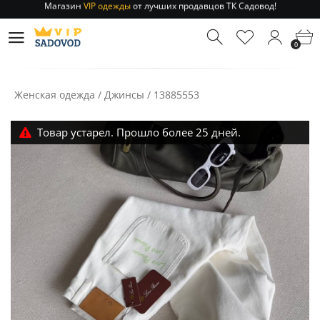
Отправление заказа 1-3 дня
по РФ и МСК!
Магазин
VIP одежды
от лучших продавцов ТК Садовод!
0
Отправление заказа 1-3 дня
по РФ и МСК!
Женская одежда
/
Джинсы
/
13885553
Товар устарел. Прошло более 25 дней.