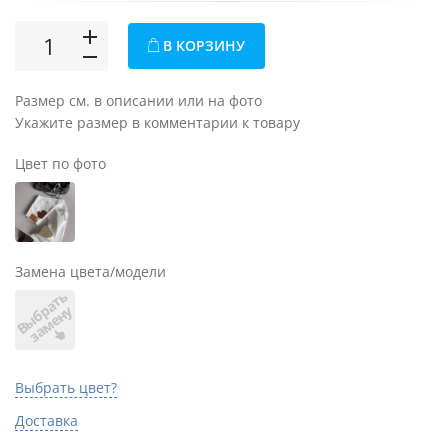
В КОРЗИНУ
Размер см. в описании или на фото
Укажите размер в комментарии к товару
Цвет по фото
Замена цвета/модели
В
ы
б
а
т
ь
з
а
м
е
н
р
у
Выбрать цвет?
Доставка