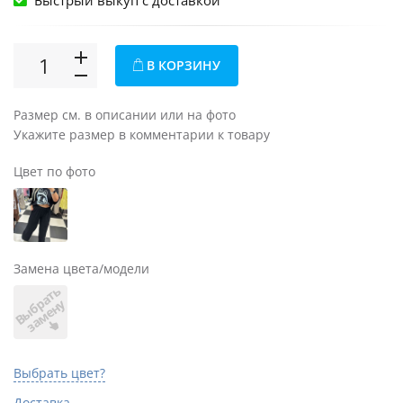
Быстрый выкуп c доставкой
В КОРЗИНУ
Размер см. в описании или на фото
Укажите размер в комментарии к товару
Цвет по фото
Замена цвета/модели
В
ы
б
а
т
ь
з
а
м
е
н
р
у
Выбрать цвет?
Доставка