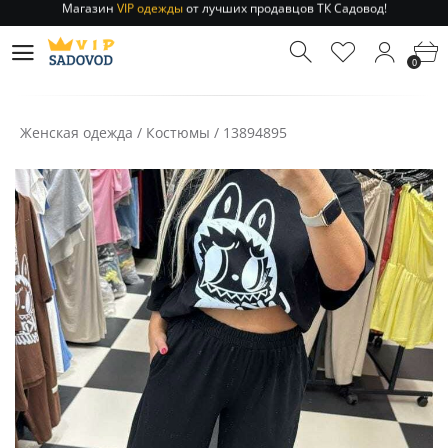
Отправление заказа 1-3 дня
по РФ и МСК!
Магазин
VIP одежды
от лучших продавцов ТК Садовод!
0
Отправление заказа 1-3 дня
по РФ и МСК!
Женская одежда
/
Костюмы
/
13894895