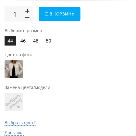
В КОРЗИНУ
Выберите размер
44
46
48
50
Цвет по фото
Замена цвета/модели
В
ы
б
а
т
ь
з
а
м
е
н
р
у
Выбрать цвет?
Доставка