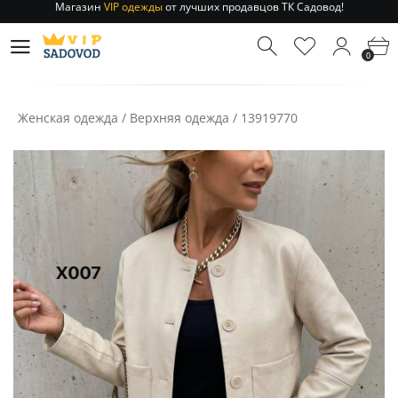
Отправление заказа 1-3 дня
по РФ и МСК!
Магазин
VIP одежды
от лучших продавцов ТК Садовод!
0
Отправление заказа 1-3 дня
по РФ и МСК!
Женская одежда
/
Верхняя одежда
/
13919770