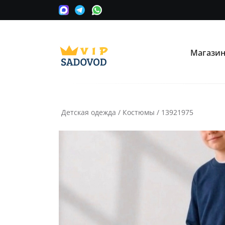
Магази
О нас
Опла
Мы сотрудничаем с оптовыми
Прини
поставщиками вещевых рынков в
карту
Москве.
Детская одежда
/
Костюмы
/
13921975
Часто ищут:
Nike
Крос
Информация
Условия покупки
Как сделать заказ
Рассчитать доставку
Доставка и возврат