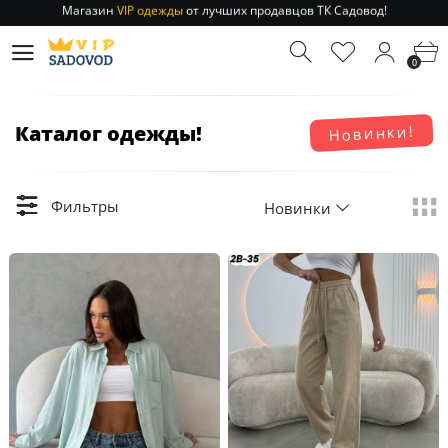
Отправление заказа 1-3 дня
по РФ и МСК!
Магазин
VIP одежды
от лучших продавцов ТК Садовод!
0
Отправление заказа 1-3 дня
по РФ и МСК!
Каталог одежды!
Новинки!
Фильтры
Новинки