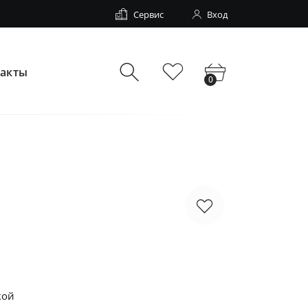
Сервис
Вход
такты
0
кой