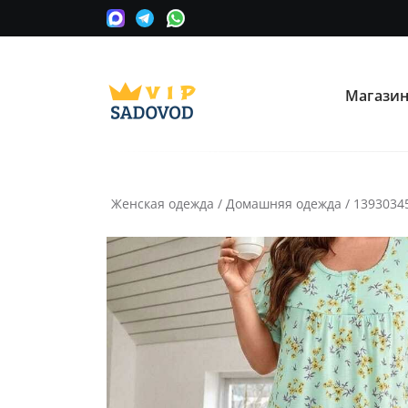
Магази
О нас
Опла
Мы сотрудничаем с оптовыми
Прини
поставщиками вещевых рынков в
карту
Москве.
Женская одежда
/
Домашняя одежда
/
1393034
Часто ищут:
Nike
Крос
Информация
Условия покупки
Как сделать заказ
Рассчитать доставку
Доставка и возврат