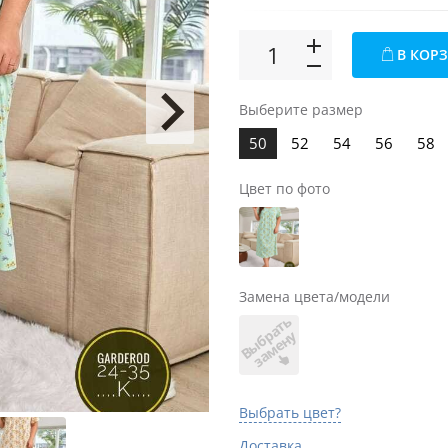
В КОР
Выберите размер
50
52
54
56
58
Цвет по фото
Замена цвета/модели
В
ы
б
а
т
ь
з
а
м
е
н
р
у
Выбрать цвет?
Доставка