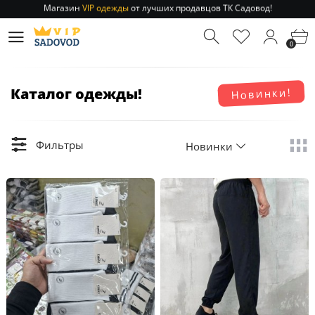
Отправление заказа 1-3 дня
по РФ и МСК!
Магазин
VIP одежды
от лучших продавцов ТК Садовод!
0
Отправление заказа 1-3 дня
по РФ и МСК!
Каталог одежды!
Новинки!
Фильтры
Новинки