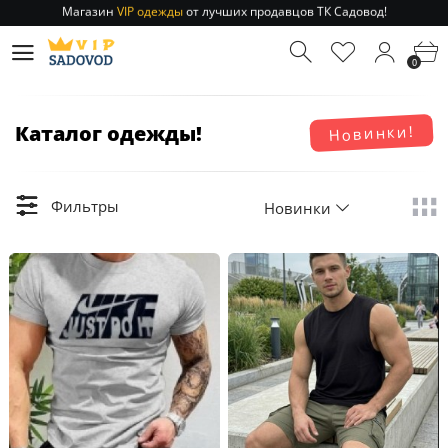
Отправление заказа 1-3 дня
по РФ и МСК!
Магазин
VIP одежды
от лучших продавцов ТК Садовод!
0
Отправление заказа 1-3 дня
по РФ и МСК!
Каталог одежды!
Новинки!
Фильтры
Новинки